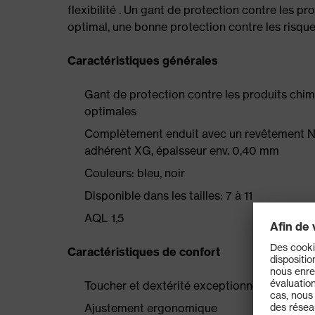
flexibilité . Un gant de protection contre les pr
optimal, une bonne protection contre les risque
Caractéristiques générales
Gant de protection contre les produits chim
optimales
Complètement enduit avec un revêtement NBR
adhérent XG, épaisseur env. 0,40 mm
Couleurs: bleu, noir
Disponible dans les tailles: 7 à 11
AQL 1,5
Caractéristiques de confort
Toucher et dextérité exceptionnels
Ajustement ergonomique