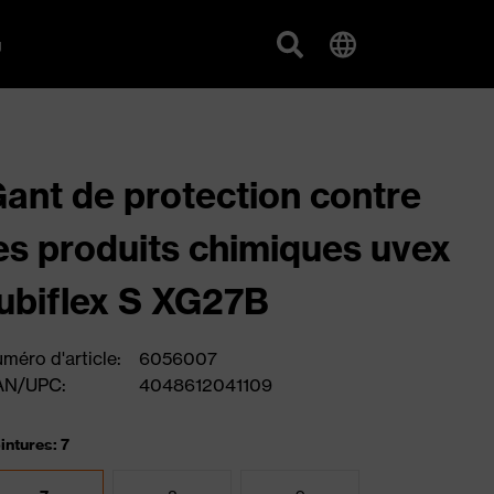
g
ant de protection contre
es produits chimiques uvex
ubiflex S XG27B
méro d'article:
6056007
AN/UPC:
4048612041109
intures: 7