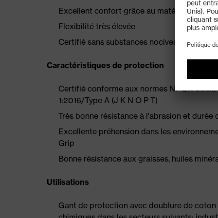
Excellent confort grâce au matériau en inte
Flexibilité très élevée
Certifié sans substances nocives selon le
Caractéristiques de protection
Certifié conforme aux normes NF EN 388:201
1:2016/Type A (J K N O P T)
Très bonne résistance à l'abrasion et durée 
Excellente préhension dans les environnemen
Grip
Bonne résistance aux graisses, huiles miné
Utilisations
Gant de protection avec doublure de coton 
chimiques dans les secteurs suivants: indus