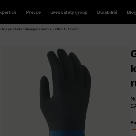
xpertise
Presse
uvex safety group
Durabilité
Blo
e les produits chimiques uvex rubiflex S XG27B
G
l
r
Nu
E
Po