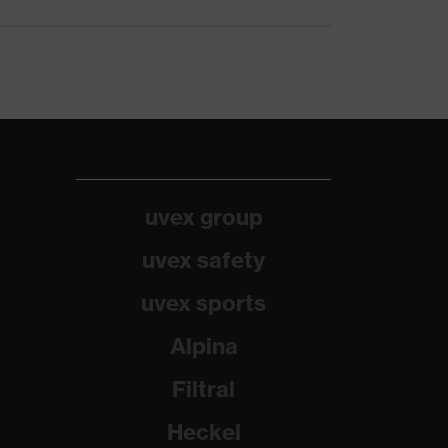
uvex group
uvex safety
uvex sports
Alpina
Filtral
Heckel