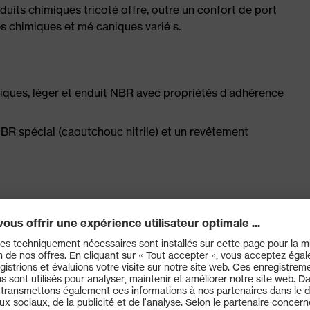
oduits chimiques tricoté offre, outre un confort de port
s chimiques et mé caniques varié s.
iques, léger et enduit NBR avec propriétés d'adhérence
 spécial (caoutchouc nitrile) et un revêtement