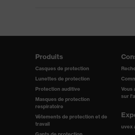
Type de produit
Gants de protection cont
Produits chimiques
Eau ammoniacale 25% (O
testés
Acide acétique 99% (N),
Protection contre
Protection contre les hyd
les risques
alcalines, Protection con
Produits
Cons
chimiques
Casques de protection
Reche
Protection contre
les risques
Protection contre les éco
Lunettes de protection
Comm
mécaniques
Protection auditive
Vous 
sur l'
Protection contre
Masques de protection
les risques
Protection contre la chal
respiratoire
thermiques
Exp
Vêtements de protection et de
Sceau de qualité
travail
uvex
Made in Germany
uvex
Gants de protection