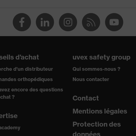
re les produits chimiques
), Formaldéhyde 37% (T), Peroxyde d'hydrogène 30% (P),
 Hydroxyde de sodium 40% (K), n-heptane (J)
rocarbures aliphatiques, Protection contre les solutions
tre les huiles minérales, Protection contre les aldéhydes
eils d'achat
uvex safety group
rche d'un distributeur
Qui sommes-nous ?
rchures, Protection contre les lacérations
andes orthopédiques
Nous contacter
avez encore des questions
achat ?
Contact
eur par contact
Mentions légales
ertise
Protection des
 academy
données