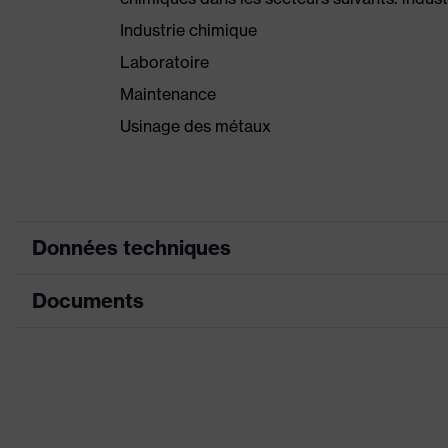
Industrie chimique
Laboratoire
Maintenance
Usinage des métaux
Données techniques
Documents
couleur de
noir, bleu
recherche (filtre)
Fiche technique
Modèle
avec manchette
Enduction
NBR, NBR XtraGrip
Déclaration de conformité CE