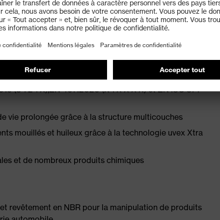
rlock de coton de qualité supérieure
 Standard 100 by OEKO-TEX®
6 (3 1 2 1 X),EN 407:2020 (X 1 X X X X) et EN ISO 374-
de vie prolongée grâce à la structure multicouches
ts mouillés et huileux grâce à la technologie uvex Xtra
rales et de nombreux produits chimiques
et revêtement en NBR pour la manipulation de produits
trie automobile