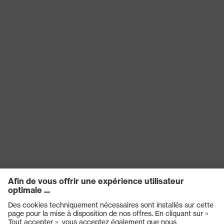
Enduction
NBR SandyGrip
EN 388:2016 + A1:2018, EN ISO
Norme
21420:2020