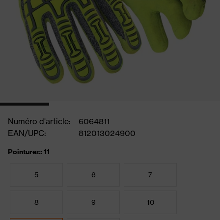
Numéro d'article:
6064811
EAN/UPC:
812013024900
Pointures: 11
5
6
7
8
9
10