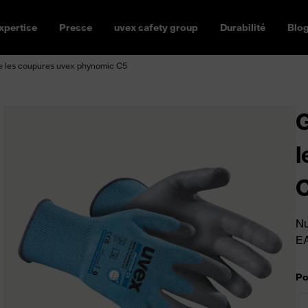
xpertise
Presse
uvex safety group
Durabilité
Blo
re les coupures uvex phynomic C5
G
l
Nu
E
Po