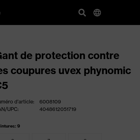
g
ant de protection contre
es coupures uvex phynomic
C5
méro d'article:
6008109
AN/UPC:
4048612051719
intures: 9