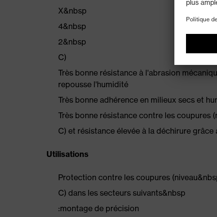
X&nbsp
4&nbsp
2&nbsp
C)
Très bonne résistance à l'abrasion mécani
repousse l'humidité
Très bonne adhérence en milieux secs et h
Très bonne résistance contre les coupures 
C) et résistance élevée à la déchirure grâce
Utilisations
Protection contre les coupures (niveau&nb
C) dans les secteurs suivants&nbsp
:montage de précision