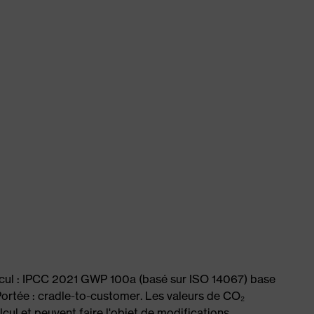
lcul : IPCC 2021 GWP 100a (basé sur ISO 14067) base
ortée : cradle-to-customer. Les valeurs de CO₂
cul et peuvent faire l'objet de modifications