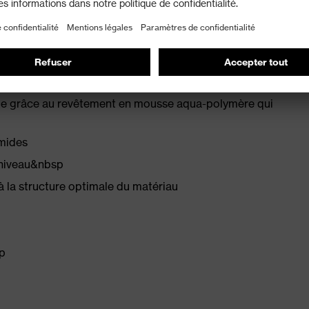
que grâce au revêtement en mousse aqua-polymère qui
umides
(niveau&nbsp
 à la structure optimale du matériau
sp