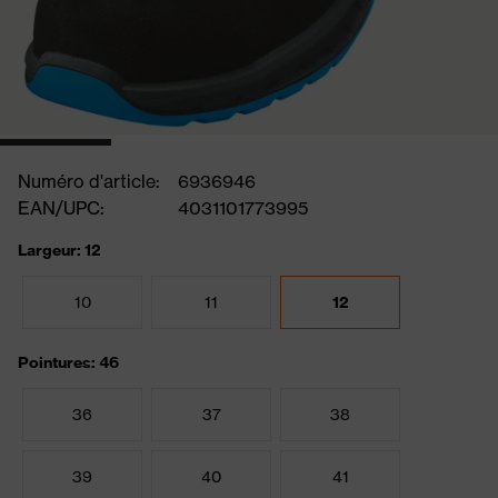
Numéro d'article:
6936946
EAN/UPC:
4031101773995
Largeur: 12
10
11
12
Pointures: 46
36
37
38
39
40
41