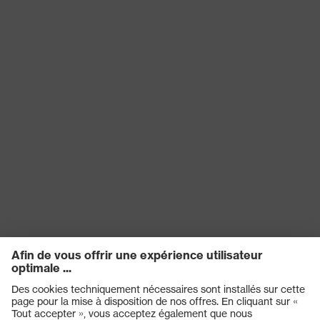
Matériau de la
Polyester (PES), Caoutchouc (GU)
fermeture
Embout de
protection du
Plastique
matériau
Norme
EN ISO 20345:2022 + A1:2024
Tige
Microvelours
Catégorie de
Chaussures de sécurité
produit
Protection contre les charges
Protection du
électrostatiques (ESD) avec une
produit
résistance électrique inférieure à
100 mégohms
Type de
Chaussure de sécurité