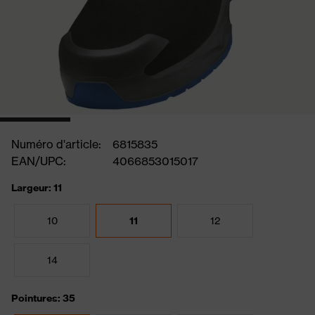
Numéro d'article:
6815835
EAN/UPC:
4066853015017
Largeur: 11
10
11
12
14
Pointures: 35