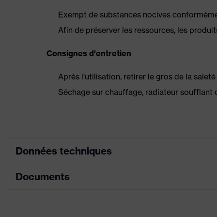
Exempt de substances nocives conformément
Afin de préserver les ressources, les produit
Consignes d'entretien
Après l'utilisation, retirer le gros de la sale
Séchage sur chauffage, radiateur soufflant 
Données techniques
Documents
Couleur marketing
tomate cerise
couleur de recherche
gris, noir, rouge
Tableau de mensuration
(filtre)