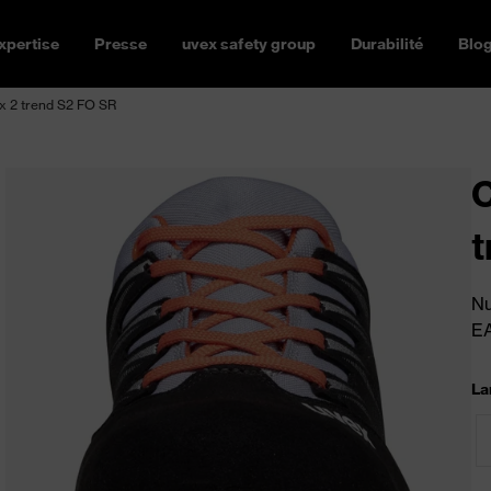
xpertise
Presse
uvex safety group
Durabilité
Blo
x 2 trend S2 FO SR
C
t
Nu
E
La