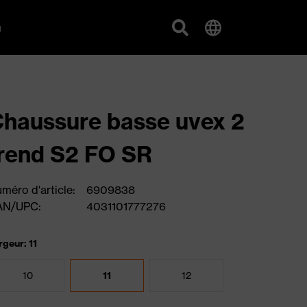
g
haussure basse uvex 2
rend S2 FO SR
méro d'article:
6909838
AN/UPC:
4031101777276
rgeur: 11
10
11
12