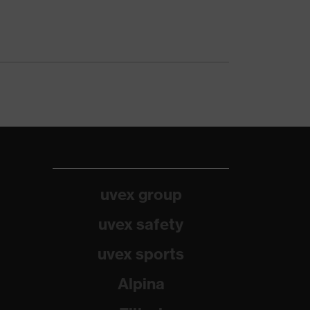
uvex group
uvex safety
uvex sports
Alpina