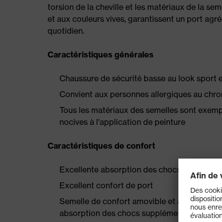
torsion de la cheville et les matériaux de la se
et aux couleurs vives, garantissent un port agré
quotidien.
Caractéristiques générales
Chaussure de sécurité basse au look sport et
Convient aux personnes allergiques au chrom
Tous les matériaux des semelles sont exempts
nocives à l'application de peinture
Caractéristiques de confort
Excellente absorption des chocs
Excellent confort de port
Semelle de confort amovible et antistatique
absorption des chocs supplémentaire au talo