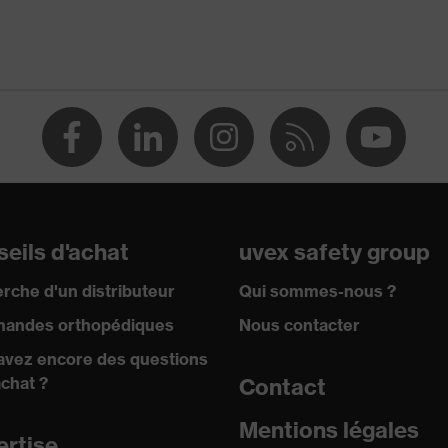
A1:2024
eils d'achat
uvex safety group
é
rche d'un distributeur
Qui sommes-nous ?
harges électrostatiques (ESD) avec une résistance électrique
hms
andes orthopédiques
Nous contacter
avez encore des questions
achat ?
Contact
Mentions légales
ertise