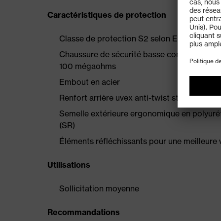
Caractéristiques de protection
Classe de protection S2 selon EN ISO 203
Chaussure de sécurité basse conforme à la 
100 mégaohms
Embout en acier
Renfort arrière uvex anti-twist stabilisant pou
Semelle extérieure ergonomique en polyurét
(SR)
Éléments réfléchissants pour une meilleure vi
Utilisations
Sollicitation moyenne
Recommandations