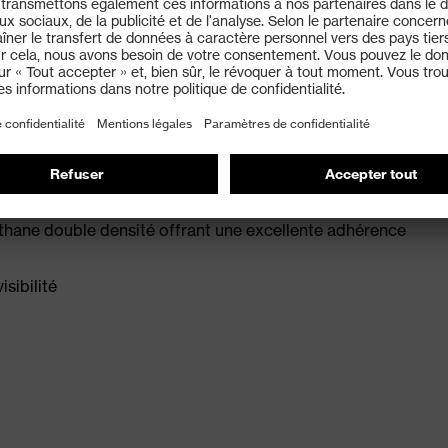
45:2022 + A1:2024
norme ESD avec une résistance électrique inférieure à
r éviter la torsion de la cheville
hane double densité offrant une excellente adhérence
sibilité