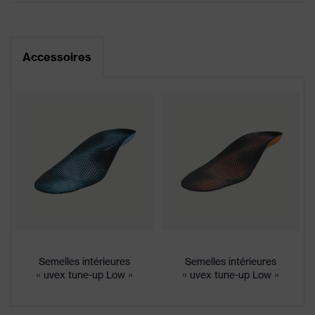
(filtre)
Tableau de mensuration
Informations
Fiche technique
Accessoires
pour les
Convient aux personnes
personnes
allergiques au chrome
allergiques
Revêtement respirant, Languette
matelassée, Semelle profilée,
Éléments réfléchissants, Haut de
Équipement
tige matelassé, Semelles qui ne
marquent pas, Contrefort intégré
à la semelle, Arrière du talon
fermé
Plus X Award 2016/2017 - «
Innovation, Haute qualité,
Semelles intérieures
Semelles intérieures
Récompenses
Conception, Fonctionnalité,
« uvex tune-up Low »
« uvex tune-up Low »
Ergonomie », Plus X Award «
meilleur produit 2017 »