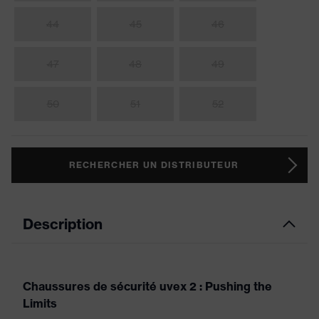
44
45
46
47
48
49
50
51
52
RECHERCHER UN DISTRIBUTEUR
Description
Chaussures de sécurité uvex 2 : Pushing the
Limits