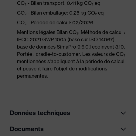
CO₂ - Bilan transport: 0.41 kg CO₂ eq
CO₂ - Bilan emballage: 0.25 kg CO₂ eq
CO₂ - Période de calcul: 02/2026
Mentions légales Bilan CO₂: Méthode de calcul :
IPCC 2021 GWP 100a (basé sur ISO 14067)
base de données SimaPro 9.6.0.1 ecoinvent 3.10.
Portée : cradle-to-customer. Les valeurs de CO₂
mentionnées s'appliquent à la période de calcul
et peuvent faire l'objet de modifications
permanentes.
Données techniques
Documents
couleur de
recherche
noir, orange