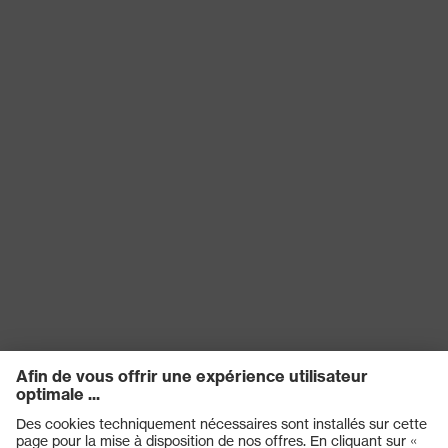
produit
résistance électrique inférieure à
100 mégohms
Type de
Chaussures basses
produit
Adhérence
SRC
Protection
contre les
Résistance à l'huile et à l'essence
risques
(FO)
chimiques
Protection
contre les
Antistatique (A)
risques
électriques
Protection
Taux d'absorption d'énergie au
contre les