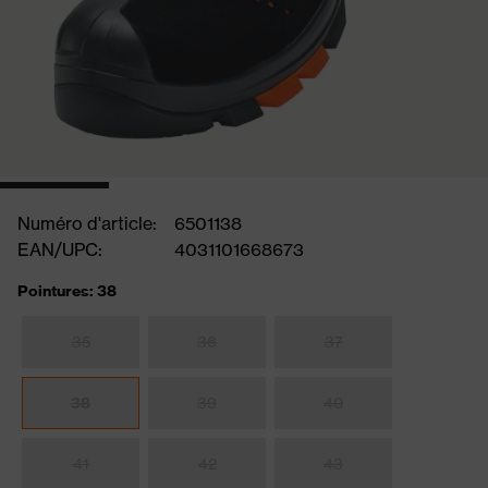
Numéro d'article:
6501138
EAN/UPC:
4031101668673
Pointures: 38
35
36
37
38
39
40
41
42
43