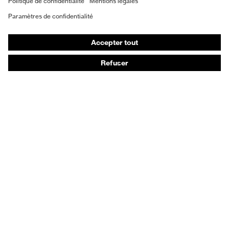
Vêtements de protection et de travail
Gants de protection
Chaussures de sécurité
EPI sur mesure
Conseils produit
Protection des mains : uvex Chemical Expert System
Protection oculaire : configurateur de lunettes de
protection
Technologies
Récompenses
Conseils d'achat
Recherche d'un distributeur